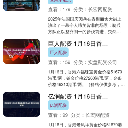
查看：
179
分类：
长宏网配资
2025年法国国庆阅兵在香榭丽舍大街上
演出了一幕令人啼笑皆非的场景：骑兵
方队正以整齐划一的步伐前进，突然，
一匹战马前蹄猛地跪地，整个人仰马翻
巨人配资 1月16日香港六福珠宝黄金价格51670港币/两
摔倒在地；紧接着，另....
巨人配资
查看：
159
分类：
实盘配资公司
1月16日，香港六福珠宝黄金价格51670
港币/两，铂金价格27260港币/两，金条
价格46310港币/两。（价格仅供参考，以
门店实际为准）同日上海黄金交易所
亿润配资 1月16日香港老凤祥黄金价格51670港币/两
现....
亿润配资
查看：
99
分类：
长宏网配资
1月16日，香港老凤祥黄金价格51670港